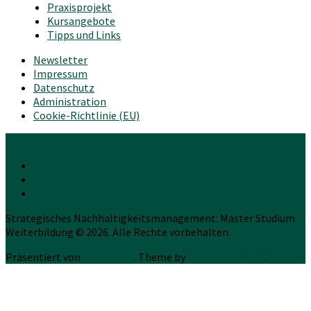
Praxisprojekt
Kursangebote
Tipps und Links
Newsletter
Impressum
Datenschutz
Administration
Cookie-Richtlinie (EU)
Strategisches Nachhaltigkeitsmanagement: Master Studium
Weiterbildung © 2026. Alle Rechte vorbehalten.
Präsentiert von
WordPress
. Theme by
Press Customizr
.