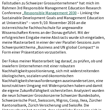
Fallstudien zu Schweizer Grossunternehmen“ hat mich im
Rahmen 3rd Responsible Management Education Research
Conference „
Responsible Management 2030
– Linking the
Sustainable Development Goals and Management Education
at Universities“ – vom 9./10. November 2016 an die
österreichische Fachhochschule für angewandte
Wissenschaften Krems an der Donau geführt. Mit der
erfolgreichen Eingabe meine Abstracts wurde ich eingeladen,
meine Masterarbeit in einer der vier Parallel-Sessions zum
Schwerpunktthema „Business and UN global Compact“ in
Form einer Präsentation vorzustellen.
Der Fokus meiner Masterarbeit lag darauf, zu prüfen, ob und
inwiefern Unternehmen mit einer robusten
Nachhaltigkeitspositionierung, sich mit widerstreitenden
ökologischen, sozialen und ökonomischen
Nachhaltigkeitsherausforderungen auseinandersetzen, eine
konstruktiven Umgang mit Widersprüchen haben und damit
die eigene Zukunftsfähigkeit sicherstellen. Analysiert wurden
die neun Schweizer Grosskonzerne Schweizer Bundesbahn,
Schweizerische Post, Swisscom, Migros, Coop, Ikea, Zürcher
Kantonalbank, Zürich Versicherung und SwissRe. Die
Untersuchung hat gezeigt, dass sämtliche Konzerne sich in