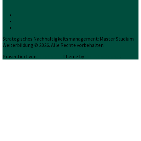
Strategisches Nachhaltigkeitsmanagement: Master Studium
Weiterbildung © 2026. Alle Rechte vorbehalten.
Präsentiert von
WordPress
. Theme by
Press Customizr
.