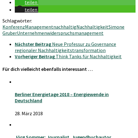
teilen
teilen
Schlagwörter:
Konferenz
Management
nachhaltig
Nachhaltigkeit
Simone
Gruber
Unternehmen
widerspruchsmanagement
Nächster Beitrag
Neue Professur zu Governance
regionaler Nachhaltigkeitstransformation
Vorheriger Beitrag
Think Tanks für Nachhaltigkeit
Für dich vielleicht ebenfalls interessant …
Berliner Energietage 2018 – Energiewende in
Deutschland
28. März 2018
Jörg Sommer: Journalist, Jugendbuchautor,