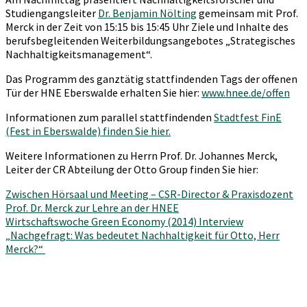
Studiengangsleiter
Dr. Benjamin Nölting
gemeinsam mit Prof.
Merck in der Zeit von 15:15 bis 15:45 Uhr Ziele und Inhalte des
berufsbegleitenden Weiterbildungsangebotes „Strategisches
Nachhaltigkeitsmanagement“.
Das Programm des ganztätig stattfindenden Tags der offenen
Tür der HNE Eberswalde erhalten Sie hier:
www.hnee.de/offen
Informationen zum parallel stattfindenden
Stadtfest FinE
(Fest in Eberswalde) finden Sie hier.
Weitere Informationen zu Herrn Prof. Dr. Johannes Merck,
Leiter der CR Abteilung der Otto Group finden Sie hier:
Zwischen Hörsaal und Meeting – CSR-Director & Praxisdozent
Prof. Dr. Merck zur Lehre an der HNEE
Wirtschaftswoche Green Economy (2014) Interview
„Nachgefragt: Was bedeutet Nachhaltigkeit für Otto, Herr
Merck?“