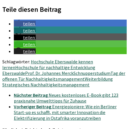
Teile diesen Beitrag
teilen
teilen
teilen
teilen
teilen
Schlagwörter:
Hochschule Eberswalde kennen
lernen
Hochschule für nachhaltige Entwicklung
Eberswalde
Prof. Dr. Johannes Merck
Schnupperstudium
Tag der
offenen Tür Nachhaltigkeitsmanagement
Weiterbildung
Strategisches Nachhaltigkeitsmanagement
Nächster Beitrag
Neues kostenloses E-Book gibt 123
praxisnahe Umwelttipps für Zuhause
Vorheriger Beitrag
Energiepioniere: Wie ein Berliner
Start-up es schafft, mit smarter Innovation die
Elektrifizierung in Ostafrika voranzutreiben