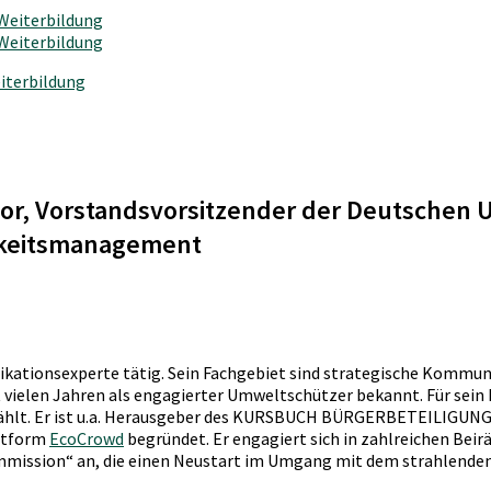
iterbildung
or, Vorstandsvorsitzender der Deutschen 
gkeitsmanagement
kationsexperte tätig. Sein Fachgebiet sind strategische Kommuni
 vielen Jahren als engagierter Umweltschützer bekannt. Für sein
hlt. Er ist u.a. Herausgeber des KURSBUCH BÜRGERBETEILIGUNG,
ttform
EcoCrowd
begründet. Er engagiert sich in zahlreichen Bei
mission“ an, die einen Neustart im Umgang mit dem strahlenden 