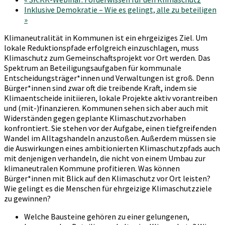
Inklusive Demokratie – Wie es gelingt, alle zu beteiligen
»
Klimaneutralität in Kommunen ist ein ehrgeiziges Ziel. Um
lokale Reduktionspfade erfolgreich einzuschlagen, muss
Klimaschutz zum Gemeinschaftsprojekt vor Ort werden. Das
Spektrum an Beteiligungsaufgaben für kommunale
Entscheidungsträger*innen und Verwaltungen ist groß. Denn
Bürger*innen sind zwar oft die treibende Kraft, indem sie
Klimaentscheide initiieren, lokale Projekte aktiv vorantreiben
und (mit-)finanzieren. Kommunen sehen sich aber auch mit
Widerständen gegen geplante Klimaschutzvorhaben
konfrontiert. Sie stehen vor der Aufgabe, einen tiefgreifenden
Wandel im Alltagshandeln anzustoßen. Außerdem müssen sie
die Auswirkungen eines ambitionierten Klimaschutzpfads auch
mit denjenigen verhandeln, die nicht von einem Umbau zur
klimaneutralen Kommune profitieren. Was können
Bürger*innen mit Blick auf den Klimaschutz vor Ort leisten?
Wie gelingt es die Menschen für ehrgeizige Klimaschutzziele
zu gewinnen?
Welche Bausteine gehören zu einer gelungenen,