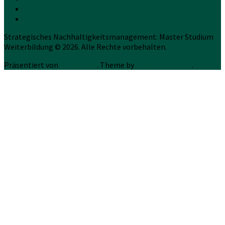
Strategisches Nachhaltigkeitsmanagement: Master Studium
Weiterbildung © 2026. Alle Rechte vorbehalten.
Präsentiert von
WordPress
. Theme by
Press Customizr
.