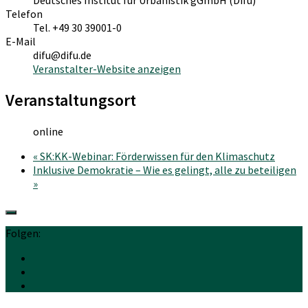
Deutsches Institut für Urbanistik gGmbH (Difu)
Telefon
Tel. +49 30 39001-0
E-Mail
difu@difu.de
Veranstalter-Website anzeigen
Veranstaltungsort
online
«
SK:KK-Webinar: Förderwissen für den Klimaschutz
Inklusive Demokratie – Wie es gelingt, alle zu beteiligen
»
Folgen: