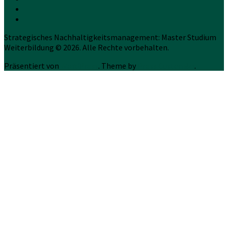
Strategisches Nachhaltigkeitsmanagement: Master Studium
Weiterbildung © 2026. Alle Rechte vorbehalten.
Präsentiert von
WordPress
. Theme by
Press Customizr
.