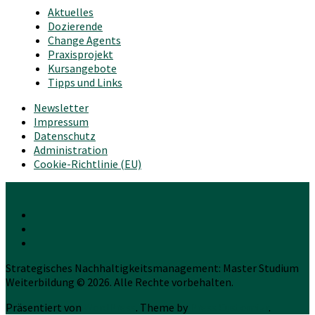
Aktuelles
Dozierende
Change Agents
Praxisprojekt
Kursangebote
Tipps und Links
Newsletter
Impressum
Datenschutz
Administration
Cookie-Richtlinie (EU)
Strategisches Nachhaltigkeitsmanagement: Master Studium
Weiterbildung © 2026. Alle Rechte vorbehalten.
Präsentiert von
WordPress
. Theme by
Press Customizr
.