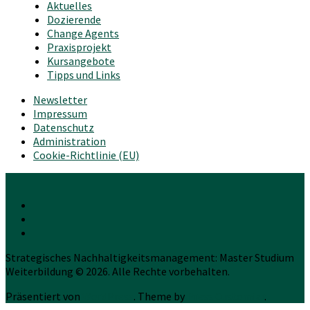
Aktuelles
Dozierende
Change Agents
Praxisprojekt
Kursangebote
Tipps und Links
Newsletter
Impressum
Datenschutz
Administration
Cookie-Richtlinie (EU)
Strategisches Nachhaltigkeitsmanagement: Master Studium
Weiterbildung © 2026. Alle Rechte vorbehalten.
Präsentiert von
WordPress
. Theme by
Press Customizr
.