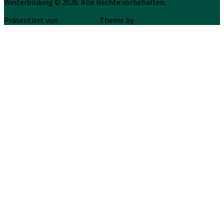
Weiterbildung © 2026. Alle Rechte vorbehalten.
Präsentiert von
WordPress
. Theme by
Press Customizr
.