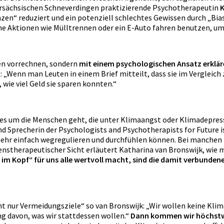
dersächsischen Schneverdingen praktizierende Psychotherapeutin
K
n“ reduziert und ein potenziell schlechtes Gewissen durch „Biase
che Aktionen wie Mülltrennen oder ein E-Auto fahren benutzen, um
en vorrechnen, sondern
mit einem psychologischen Ansatz erklä
.B.: „Wenn man Leuten in einem Brief mitteilt, dass sie im Verglei
wie viel Geld sie sparen konnten.“
s um die Menschen geht, die unter Klimaangst oder Klimadepress
und Sprecherin der Psychologists and Psychotherapists for Future 
t mehr einfach wegregulieren und durchfühlen können. Bei manchen
tenstherapeutischer Sicht erläutert Katharina van Bronswijk, wi
im Kopf“ für uns alle wertvoll macht, sind die damit verbunden
ht nur Vermeidungsziele“ so van Bronswijk: „Wir wollen keine Klim
ng davon, was wir stattdessen wollen.“
Dann kommen wir höchstwa