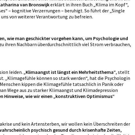
atharina van Bronswijk
erklärt in ihren Buch „Klima im Kopf“,
s“ – kognitive Verzerrungen – beruhigt. So führt der „Single
 uns von weiterer Verantwortung zu befreien.
ren, wie man geschickter vorgehen kann, um Psychologie und
ch zu ihren Nachbarn überdurchschnittlich viel Strom verbrauchen,
ion leiden.
„Klimaangst ist längst ein Mehrheitsthema“
, stellt
ist. „Klimagefühle können so stark werden“, hat die Psychologin
 Menschen kippen die Klimagefühle tatsachlich in Panik oder
e man Wege aus zu starker Klimaangst und Klimadepression
en Hinweise, wie wir einen „konstruktiven Optimismus“
akrise und kein Artensterben, wir wollen kein Überschreiten der
hrscheinlich psychisch gesund durch krisenhafte Zeiten,