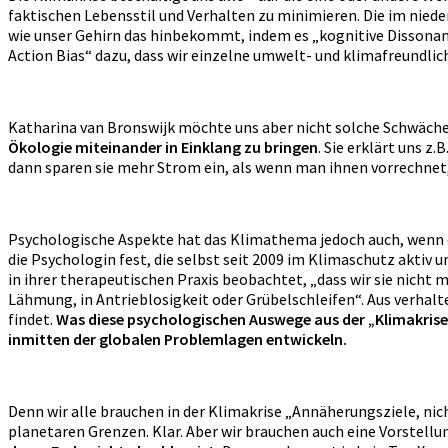
faktischen Lebensstil und Verhalten zu minimieren. Die im nie
wie unser Gehirn das hinbekommt, indem es „kognitive Dissonanze
Action Bias“ dazu, dass wir einzelne umwelt- und klimafreundli
Katharina van Bronswijk möchte uns aber nicht solche Schwäch
Ökologie miteinander in Einklang zu bringen
. Sie erklärt uns z
dann sparen sie mehr Strom ein, als wenn man ihnen vorrechnet, 
Psychologische Aspekte hat das Klimathema jedoch auch, wenn e
die Psychologin fest, die selbst seit 2009 im Klimaschutz aktiv 
in ihrer therapeutischen Praxis beobachtet, „dass wir sie nich
Lähmung, in Antrieblosigkeit oder Grübelschleifen“. Aus verhal
findet.
Was diese psychologischen Auswege aus der „Klimakrise 
inmitten der globalen Problemlagen entwickeln.
Denn wir alle brauchen in der Klimakrise „Annäherungsziele, nic
planetaren Grenzen. Klar. Aber wir brauchen auch eine Vorstellu