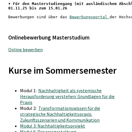
• 
Für den Masterstudiengang
 (mit ausländischem Absch
01.11.25 bis zum 15.01.26
Bewerbungen sind über das 
Bewerbungsportal 
der Hochs
Onlinebewerbung Masterstudium
Online bewerben
Kurse im Sommersemester
Modul 1:
Nachhaltigkeit als systemische
Herausforderung verstehen: Grundlagen für die
Praxis
Modul 2:
Transformationswissen für die
strategische Nachhaltigkeitspraxis:
Zukunftsszenarien und Kommunikation
Modul 3: Nachhaltigkeitsprojekt
Modul 6: Prozessgestaltung