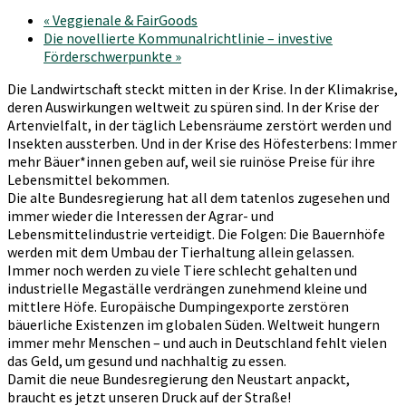
«
Veggienale & FairGoods
Die novellierte Kommunalrichtlinie – investive
Förderschwerpunkte
»
Die Landwirtschaft steckt mitten in der Krise. In der Klimakrise,
deren Auswirkungen weltweit zu spüren sind. In der Krise der
Artenvielfalt, in der täglich Lebensräume zerstört werden und
Insekten aussterben. Und in der Krise des Höfesterbens: Immer
mehr Bäuer*innen geben auf, weil sie ruinöse Preise für ihre
Lebensmittel bekommen.
Die alte Bundesregierung hat all dem tatenlos zugesehen und
immer wieder die Interessen der Agrar- und
Lebensmittelindustrie verteidigt. Die Folgen: Die Bauernhöfe
werden mit dem Umbau der Tierhaltung allein gelassen.
Immer noch werden zu viele Tiere schlecht gehalten und
industrielle Megaställe verdrängen zunehmend kleine und
mittlere Höfe. Europäische Dumpingexporte zerstören
bäuerliche Existenzen im globalen Süden. Weltweit hungern
immer mehr Menschen – und auch in Deutschland fehlt vielen
das Geld, um gesund und nachhaltig zu essen.
Damit die neue Bundesregierung den Neustart anpackt,
braucht es jetzt unseren Druck auf der Straße!