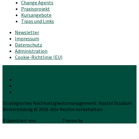
Change Agents
Praxisprojekt
Kursangebote
Tipps und Links
Newsletter
Impressum
Datenschutz
Administration
Cookie-Richtlinie (EU)
Strategisches Nachhaltigkeitsmanagement: Master Studium
Weiterbildung © 2026. Alle Rechte vorbehalten.
Präsentiert von
WordPress
. Theme by
Press Customizr
.