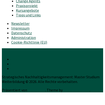
Change Agents
Praxisprojekt
Kursangebote
Tipps und Links
Newsletter
Impressum
Datenschutz
Administration
Cookie-Richtlinie (EU)
Strategisches Nachhaltigkeitsmanagement: Master Studium
Weiterbildung © 2026. Alle Rechte vorbehalten.
Präsentiert von
WordPress
. Theme by
Press Customizr
.