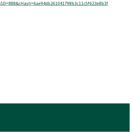
5D=888&cHash=6ae94db261041798b3c11c5f623e8b3f