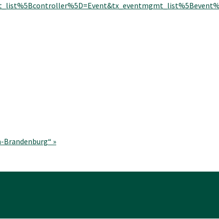
list%5Bcontroller%5D=Event&tx_eventmgmt_list%5Bevent%
in-Brandenburg“
»