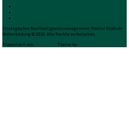
Strategisches Nachhaltigkeitsmanagement: Master Studium
Weiterbildung © 2026. Alle Rechte vorbehalten.
Präsentiert von
WordPress
. Theme by
Press Customizr
.