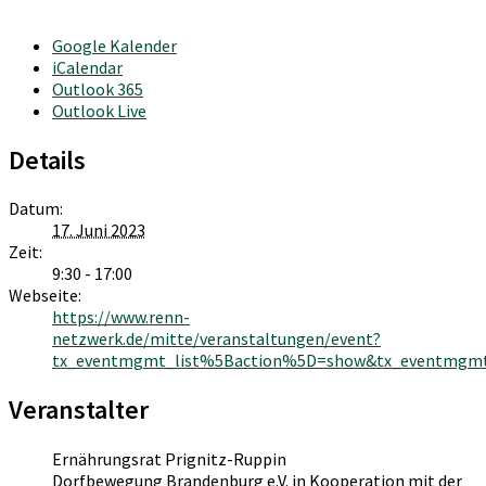
Google Kalender
iCalendar
Outlook 365
Outlook Live
Details
Datum:
17. Juni 2023
Zeit:
9:30 - 17:00
Webseite:
https://www.renn-
netzwerk.de/mitte/veranstaltungen/event?
tx_eventmgmt_list%5Baction%5D=show&tx_eventmgmt_
Veranstalter
Ernährungsrat Prignitz-Ruppin
Dorfbewegung Brandenburg e.V. in Kooperation mit der