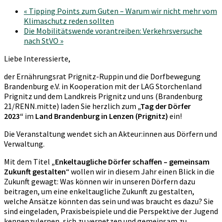
«
Tipping Points zum Guten – Warum wir nicht mehr vom
Klimaschutz reden sollten
Die Mobilitätswende vorantreiben: Verkehrsversuche
nach StVO
»
Liebe Interessierte,
der Ernährungsrat Prignitz-Ruppin und die Dorfbewegung
Brandenburg e.V. in Kooperation mit der LAG Storchenland
Prignitz und dem Landkreis Prignitz und uns (Brandenburg
21/RENN.mitte) laden Sie herzlich zum
„Tag der Dörfer
2023“
im
Land Brandenburg in Lenzen (Prignitz)
ein!
Die Veranstaltung wendet sich an Akteur:innen aus Dörfern und
Verwaltung.
Mit dem Titel
„Enkeltaugliche Dörfer schaffen – gemeinsam
Zukunft gestalten
“ wollen wir in diesem Jahr einen Blick in die
Zukunft gewagt: Was können wir in unseren Dörfern dazu
beitragen, um eine enkeltaugliche Zukunft zu gestalten,
welche Ansätze könnten das sein und was braucht es dazu? Sie
sind eingeladen, Praxisbeispiele und die Perspektive der Jugend
kennenzulernen, sich zu vernetzen und gemeinsam zu