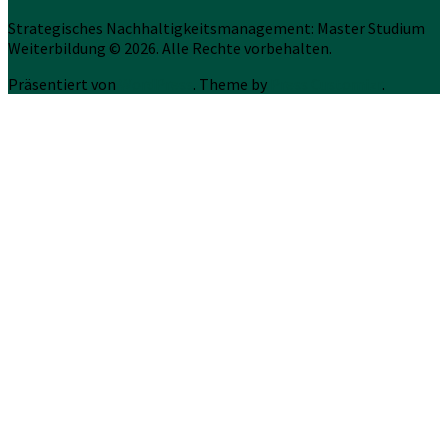
Strategisches Nachhaltigkeitsmanagement: Master Studium
Weiterbildung © 2026. Alle Rechte vorbehalten.
Präsentiert von
WordPress
. Theme by
Press Customizr
.