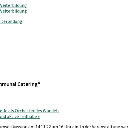
iterbildung
ommunal Catering“
pelle als Orchester des Wandels
 und aktive Teilhabe
»
sdiskussion am 14.11.22 um 16 Uhr ein. In der Veranstaltung wer