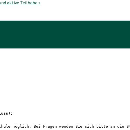
 und aktive Teilhabe
»
luss): 
chule möglich. Bei Fragen wenden Sie sich bitte an die S