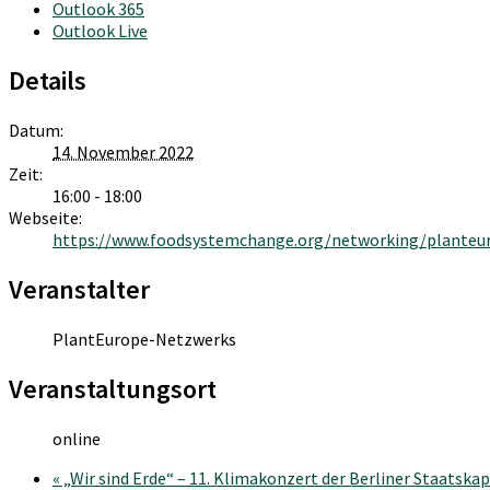
Outlook 365
Outlook Live
Details
Datum:
14. November 2022
Zeit:
16:00 - 18:00
Webseite:
https://www.foodsystemchange.org/networking/planteur
Veranstalter
PlantEurope-Netzwerks
Veranstaltungsort
online
«
„Wir sind Erde“ – 11. Klimakonzert der Berliner Staatska