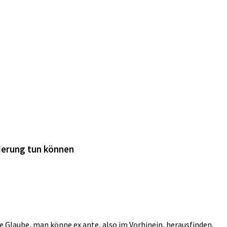
nderung tun können
te Glaube, man könne ex ante, also im Vorhinein, herausfinden,