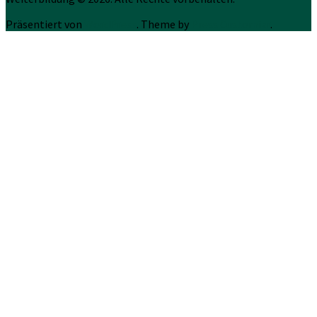
Präsentiert von
WordPress
. Theme by
Press Customizr
.