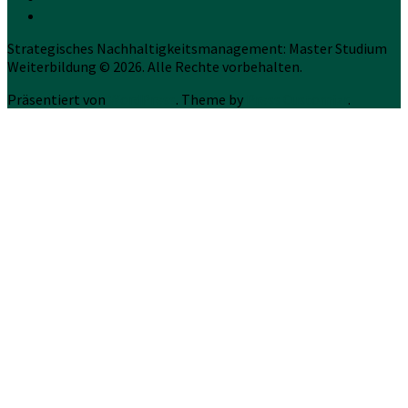
Strategisches Nachhaltigkeitsmanagement: Master Studium
Weiterbildung © 2026. Alle Rechte vorbehalten.
Präsentiert von
WordPress
. Theme by
Press Customizr
.