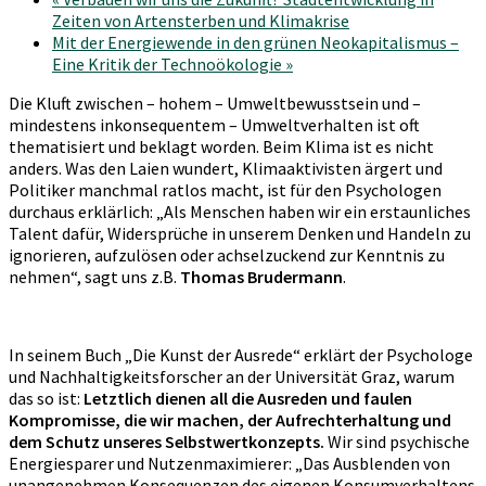
Zeiten von Artensterben und Klimakrise
Mit der Energiewende in den grünen Neokapitalismus –
Eine Kritik der Technoökologie
»
Die Kluft zwischen – hohem – Umweltbewusstsein und –
mindestens inkonsequentem – Umweltverhalten ist oft
thematisiert und beklagt worden. Beim Klima ist es nicht
anders. Was den Laien wundert, Klimaaktivisten ärgert und
Politiker manchmal ratlos macht, ist für den Psychologen
durchaus erklärlich: „Als Menschen haben wir ein erstaunliches
Talent dafür, Widersprüche in unserem Denken und Handeln zu
ignorieren, aufzulösen oder achselzuckend zur Kenntnis zu
nehmen“, sagt uns z.B.
Thomas Brudermann
.
In seinem Buch „Die Kunst der Ausrede“ erklärt der Psychologe
und Nachhaltigkeitsforscher an der Universität Graz, warum
das so ist:
Letztlich dienen all die Ausreden und faulen
Kompromisse, die wir machen, der Aufrechterhaltung und
dem Schutz unseres Selbstwertkonzepts.
Wir sind psychische
Energiesparer und Nutzenmaximierer: „Das Ausblenden von
unangenehmen Konsequenzen des eigenen Konsumverhaltens