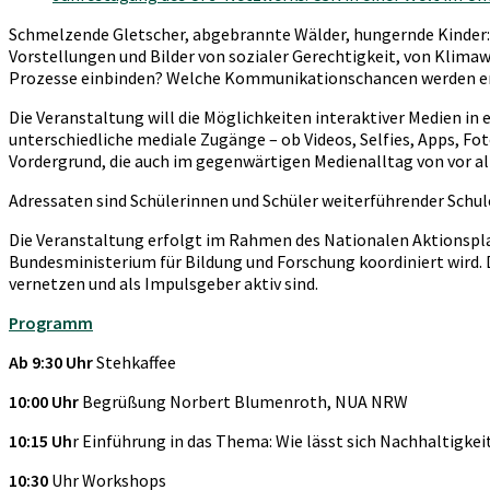
Schmelzende Gletscher, abgebrannte Wälder, hungernde Kinder: S
Vorstellungen und Bilder von sozialer Gerechtigkeit, von Klima
Prozesse einbinden? Welche Kommunikationschancen werden er
Die Veranstaltung will die Möglichkeiten interaktiver Medien i
unterschiedliche mediale Zugänge – ob Videos, Selfies, Apps, Fo
Vordergrund, die auch im gegenwärtigen Medienalltag von vor a
Adressaten sind Schülerinnen und Schüler weiterführender Schulen
Die Veranstaltung erfolgt im Rahmen des Nationalen Aktionspl
Bundesministerium für Bildung und Forschung koordiniert wird. 
vernetzen und als Impulsgeber aktiv sind.
Programm
Ab 9:30 Uhr
Stehkaffee
10:00 Uhr
Begrüßung Norbert Blumenroth, NUA NRW
10:15 Uh
r Einführung in das Thema: Wie lässt sich Nachhaltigk
10:30
Uhr Workshops