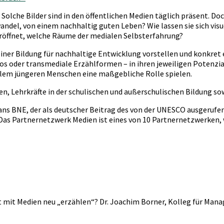
olche Bilder sind in den öffentlichen Medien täglich präsent. Do
wandel, von einem nachhaltig guten Leben? Wie lassen sie sich vi
öffnet, welche Räume der medialen Selbsterfahrung?
n einer Bildung für nachhaltige Entwicklung vorstellen und konkr
tos oder transmediale Erzählformen – in ihren jeweiligen Potenzi
llem jüngeren Menschen eine maßgebliche Rolle spielen.
, Lehrkräfte in der schulischen und außerschulischen Bildung sowie
ans BNE, der als deutscher Beitrag des von der UNESCO ausgeru
Das Partnernetzwerk Medien ist eines von 10 Partnernetzwerken, 
eit mit Medien neu „erzählen“? Dr. Joachim Borner, Kolleg für 