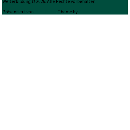
Weiterbildung © 2026. Alle Rechte vorbehalten.
Präsentiert von
WordPress
. Theme by
Press Customizr
.