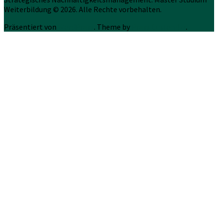
Weiterbildung © 2026. Alle Rechte vorbehalten.
Präsentiert von
WordPress
. Theme by
Press Customizr
.