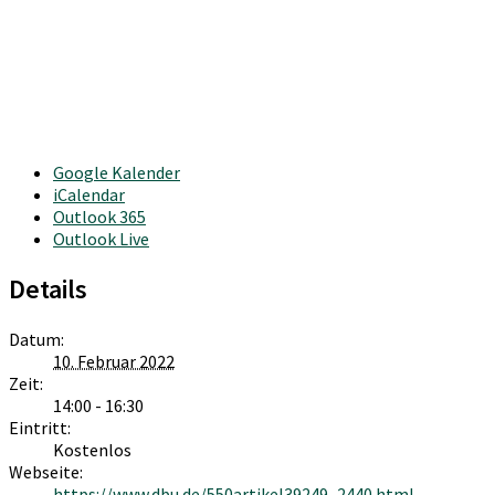
Google Kalender
iCalendar
Outlook 365
Outlook Live
Details
Datum:
10. Februar 2022
Zeit:
14:00 - 16:30
Eintritt:
Kostenlos
Webseite:
https://www.dbu.de/550artikel39249_2440.html