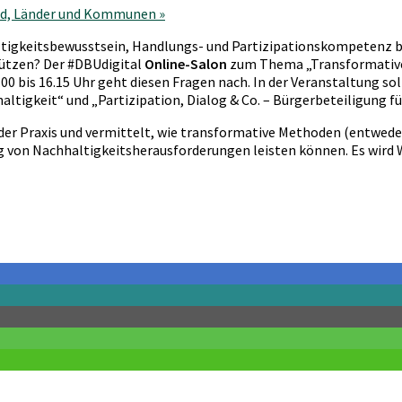
und, Länder und Kommunen
»
igkeitsbewusstsein, Handlungs- und Partizipationskompetenz bei
tützen? Der #DBUdigital
Online-Salon
zum Thema „Transformative
00 bis 16.15 Uhr geht diesen Fragen nach. In der Veranstaltung sol
ltigkeit“ und „Partizipation, Dialog & Co. – Bürgerbeteiligung f
 der Praxis und vermittelt, wie transformative Methoden (entwed
ng von Nachhaltigkeitsherausforderungen leisten können. Es wir