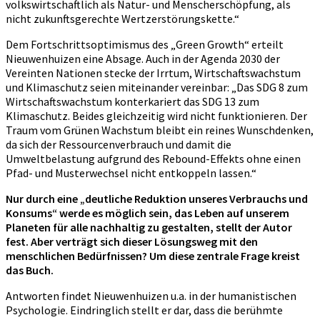
volkswirtschaftlich als Natur- und Menscherschöpfung, als
nicht zukunftsgerechte Wertzerstörungskette.“
Dem Fortschrittsoptimismus des „Green Growth“ erteilt
Nieuwenhuizen eine Absage. Auch in der Agenda 2030 der
Vereinten Nationen stecke der Irrtum, Wirtschaftswachstum
und Klimaschutz seien miteinander vereinbar: „Das SDG 8 zum
Wirtschaftswachstum konterkariert das SDG 13 zum
Klimaschutz. Beides gleichzeitig wird nicht funktionieren. Der
Traum vom Grünen Wachstum bleibt ein reines Wunschdenken,
da sich der Ressourcenverbrauch und damit die
Umweltbelastung aufgrund des Rebound-Effekts ohne einen
Pfad- und Musterwechsel nicht entkoppeln lassen.“
Nur durch eine „deutliche Reduktion unseres Verbrauchs und
Konsums“ werde es möglich sein, das Leben auf unserem
Planeten für alle nachhaltig zu gestalten, stellt der Autor
fest. Aber verträgt sich dieser Lösungsweg mit den
menschlichen Bedürfnissen? Um diese zentrale Frage kreist
das Buch.
Antworten findet Nieuwenhuizen u.a. in der humanistischen
Psychologie. Eindringlich stellt er dar, dass die berühmte