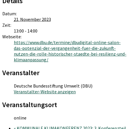
Details
Datum:
21. November 2023
Zeit:
13:00 - 14:00
Webseite:
https://www.dbu.de/termine/dbudigital-online-salon-
das-potenzial-der-vergangenheit-fuer-die-zukunft-
nutzen-die-rolle-historischer-staedte-bei-resilienz-und-
klimaanpassung/
Veranstalter
Deutsche Bundesstiftung Umwelt (DBU)
Veranstalter-Website anzeigen
Veranstaltungsort
online
«
KOMMUNALE KLIMAKONFERENZ 2023; 3. Konferenzteil