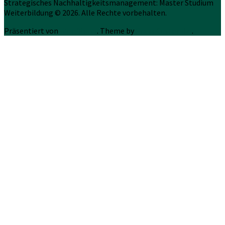
Strategisches Nachhaltigkeitsmanagement: Master Studium
Weiterbildung © 2026. Alle Rechte vorbehalten.
Präsentiert von
WordPress
. Theme by
Press Customizr
.