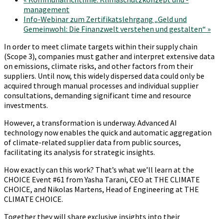
management
Info-Webinar zum Zertifikatslehrgang „Geld und
Gemeinwohl: Die Finanzwelt verstehen und gestalten“
»
In order to meet climate targets within their supply chain
(Scope 3), companies must gather and interpret extensive data
on emissions, climate risks, and other factors from their
suppliers. Until now, this widely dispersed data could only be
acquired through manual processes and individual supplier
consultations, demanding significant time and resource
investments.
However, a transformation is underway. Advanced AI
technology now enables the quick and automatic aggregation
of climate-related supplier data from public sources,
facilitating its analysis for strategic insights.
How exactly can this work? That’s what we’ll learn at the
CHOICE Event #61 from Yasha Tarani, CEO at THE CLIMATE
CHOICE, and Nikolas Martens, Head of Engineering at THE
CLIMATE CHOICE.
Together they will share exclusive insights into their