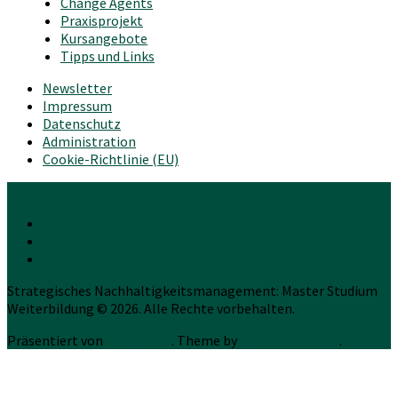
Change Agents
Praxisprojekt
Kursangebote
Tipps und Links
Newsletter
Impressum
Datenschutz
Administration
Cookie-Richtlinie (EU)
Strategisches Nachhaltigkeitsmanagement: Master Studium
Weiterbildung © 2026. Alle Rechte vorbehalten.
Präsentiert von
WordPress
. Theme by
Press Customizr
.