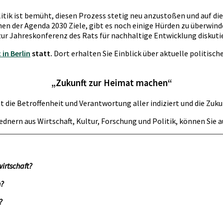
olitik ist bemüht, diesen Prozess stetig neu anzustoßen und auf d
en der Agenda 2030 Ziele, gibt es noch einige Hürden zu überwinden
zur Jahreskonferenz des Rats für nachhaltige Entwicklung diskutie
 in Berlin
statt.
Dort erhalten Sie Einblick über aktuelle politis
„Zukunft zur Heimat machen“
 die Betroffenheit und Verantwortung aller indiziert und die Zuku
ednern aus Wirtschaft, Kultur, Forschung und Politik, können Sie
irtschaft?
n?
?