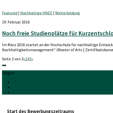
Featured
|
Nachhaltige HNEE
|
Weiterbildung
19. Februar 2016
Noch freie Studienplätze für Kurzentschl
Im März 2016 startet an der Hochschule für nachhaltige Entwic
Nachhaltigkeitsmanagement“ (Master of Arts | Zertifikatskurse |
Seite 2 von 3
«
1
2
3
»
Folgen:
Start des Bewerbungszeitraums