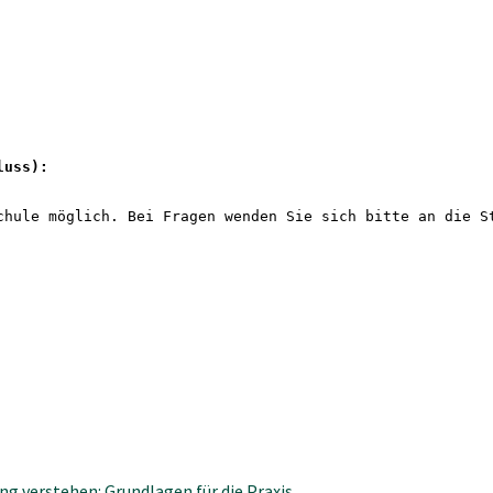
luss): 
chule möglich. Bei Fragen wenden Sie sich bitte an die S
g verstehen: Grundlagen für die Praxis