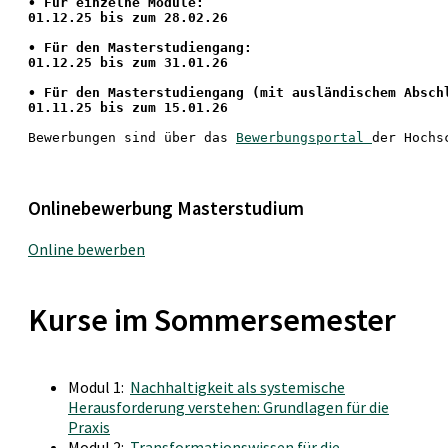
•
 Für einzelne Module:
01.12.25 bis zum 28.02.26
• Für den Masterstudiengang: 
01.12.25 bis zum 31.01.26 
• 
Für den Masterstudiengang
 (mit ausländischem Absch
01.11.25 bis zum 15.01.26
Bewerbungen sind über das 
Bewerbungsportal 
der Hochs
Onlinebewerbung Masterstudium
Online bewerben
Kurse im Sommersemester
Modul 1:
Nachhaltigkeit als systemische
Herausforderung verstehen: Grundlagen für die
Praxis
Modul 2:
Transformationswissen für die