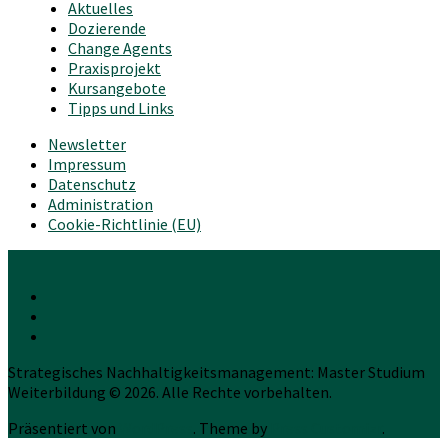
Aktuelles
Dozierende
Change Agents
Praxisprojekt
Kursangebote
Tipps und Links
Newsletter
Impressum
Datenschutz
Administration
Cookie-Richtlinie (EU)
Strategisches Nachhaltigkeitsmanagement: Master Studium
Weiterbildung © 2026. Alle Rechte vorbehalten.
Präsentiert von
WordPress
. Theme by
Press Customizr
.