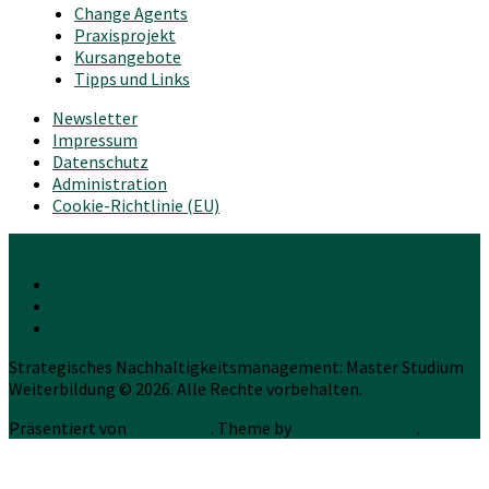
Change Agents
Praxisprojekt
Kursangebote
Tipps und Links
Newsletter
Impressum
Datenschutz
Administration
Cookie-Richtlinie (EU)
Strategisches Nachhaltigkeitsmanagement: Master Studium
Weiterbildung © 2026. Alle Rechte vorbehalten.
Präsentiert von
WordPress
. Theme by
Press Customizr
.