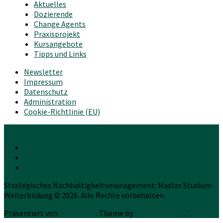
Aktuelles
Dozierende
Change Agents
Praxisprojekt
Kursangebote
Tipps und Links
Newsletter
Impressum
Datenschutz
Administration
Cookie-Richtlinie (EU)
Strategisches Nachhaltigkeitsmanagement: Master Studium
Weiterbildung © 2026. Alle Rechte vorbehalten.
Präsentiert von
WordPress
. Theme by
Press Customizr
.