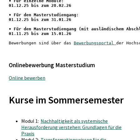
•
 Für einzelne Module:
01.12.25 bis zum 28.02.26
• Für den Masterstudiengang: 
01.12.25 bis zum 31.01.26 
• 
Für den Masterstudiengang
 (mit ausländischem Absch
01.11.25 bis zum 15.01.26
Bewerbungen sind über das 
Bewerbungsportal 
der Hochs
Onlinebewerbung Masterstudium
Online bewerben
Kurse im Sommersemester
Modul 1:
Nachhaltigkeit als systemische
Herausforderung verstehen: Grundlagen für die
Praxis
Modul 2:
Transformationswissen für die