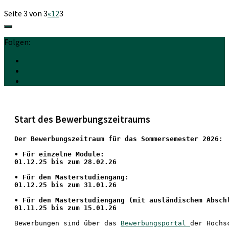
Seite 3 von 3
«
1
2
3
Folgen:
Start des Bewerbungszeitraums
Der Bewerbungszeitraum für das Sommersemester 2026:
•
 Für einzelne Module:
01.12.25 bis zum 28.02.26
• Für den Masterstudiengang: 
01.12.25 bis zum 31.01.26 
• 
Für den Masterstudiengang
 (mit ausländischem Absch
01.11.25 bis zum 15.01.26
Bewerbungen sind über das 
Bewerbungsportal 
der Hochs